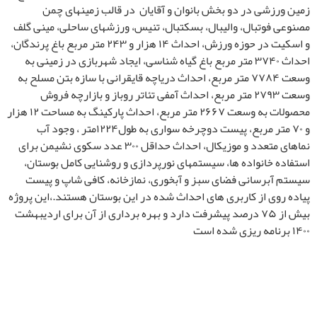
زمین ورزشی در دو بخش بانوان و آقایان در قالب زمینهای چمن
مصنوعی فوتبال، والیبال، بسکتبال، تنیس، ورزشهای ساحلی، مینی گلف
و اسکیت در حوزه ورزش، احداث ۱۴ هزار و ۲۴۳ متر مربع باغ پرندگان،
احداث ‌۳۷۴۰ متر مربع باغ گیاه شناسی، ایجاد شهربازی در زمینی به
وسعت ۷۷۸۴ متر مربع، احداث دریاچه قایقرانی با سازه بتن مسلح به
وسعت ۲۷۹۳ متر مربع، احداث آمفی تئاتر روباز و بازارچه فروش
محصولات به وسعت ۲۶۶۷ متر مربع، احداث پارکینگ به مساحت ۱۲ هزار
و ۷۰ متر مربع، پیست دوچرخه سواری به طول۱۲۲۴متر ، وجود آب
نماهای متعدد و موزیکال، احداث حداقل ۳۰۰ عدد سکوی نشیمن برای
استفاده خانواده ها، سیستمهای نورپردازی و روشنایی کامل بوستان،
سیستم آبرسانی فضای سبز و آبخوری، نمازخانه، کافی شاپ و پیست
پیاده روی از کاربری های احداث شده در این بوستان هستند.،این پروژه
بیش از ۷۵ درصد پیشرفت دارد و بهره برداری از آن برای اردیبهشت
۱۴۰۰ برنامه ریزی شده است