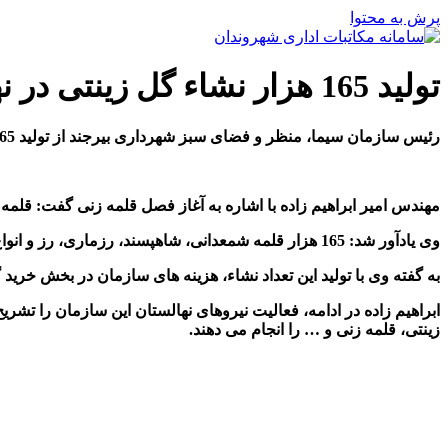
پرش به محتوا
تولید 165 هزار نشاء گل زینتی در نهالستان سازمان سیما، منظر و فضای سبز شهری
رئیس سازمان سیما، منظر و فضای سبز شهرداری بیرجند از تولید 165 هزار نشاء گل زینتی در نهالستان سازمان سیما، منظر و فضای سبز شهرداری بیرجند خبر داد.
مهندس امیر ابراهیم زاده با اشاره به آغاز فصل قلمه زنی گفت: قلمه زن
وی یادآور شد: 165 هزار قلمه شمعدانی، شاهپسند، رزماری، رز و انواع درختچه های زینتی و همچنین 30 هزار گل فصلی بهاره (همیشه بهار، گازانیا، …) در محل نهالستان جهت کاشت بهاره تولید خواهد شد.
به گفته وی با تولید این تعداد نشاء، هزینه های سازمان در بخش خرید
زینتی، قلمه زنی و … را انجام می دهند.