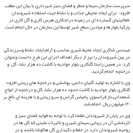
سرپرست سازمان سیما و منظر و فضای سبز شهرداری با بیان این مطلب
افزود: :برای ایجاد محیطی جذاب و با نشاط جهت استفاده شهروندان
،فعالیتهای گسترده ای در زمینه درختکاری،هرس کاری و گل کاری در
پارکها،بلوارها و میادین سطح شهر توسط این سازمان در حال انجام است
.
مهندس شاکری ایجاد محیط شهری مناسب و آرام،ایجاد نشاط وسرزندگی
در بین شهروندان را نیز از دیگر اهداف اجرای این طرح دانست وعنوان
کرد: در همین راستا گلکاری بلوار جوادیه با کاشت ده هزار نشاء گل و
درختچه انجام گردید.
وی با اشاره به
تولید
گلهای دائمی، پوششی و درختچه های زینتی افزود:
گلکاری بلوار جوادیه با کاشت حدود ده هزار نشاء گل و درختچه از انواع
شمعدانی،ناز فرانسوی، پامپاس گراس و سرو زینتی و با هزینه ای بالغ بر
۱۲۰ میلیون ریال انجام شد.
وی
در پایان
از شهروندان تقاضا کرد با توجه به فواید فضای سبز و
اثربخشی آن در زیبایی سیمای شهری و تاثیرات مثبتی که گل ها در
روحیه شهروندان دارد در حفظ و نگهداری گل هاکوشا باشند و در