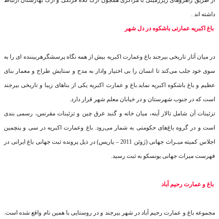
داشته‌ اند
.
باغ اکبریه عمارتی باشکوه در دل شهر
در میان آثار تاریخی بیرجند باغ وعمارت اکبریه بیش از همه نگاه پرسشگرهربیننده ای را به
سوی خود جلب می‌کند تا انسان را بی اختیار وادار به مدح و ستایش طراح و معمار بنای
عظیم و باغ باشکوه اکبریه نماید.باغ و عمارت اکبریه یکی از بناهای زیبا و تاریخی بیرجند
است که در جنوب شهرستان و در خیابان معلم شهر قرار دارد
.
تزئینات آن شامل تالار آینه، میان خانه و گنبد عرق چین و تزئینات مقرنس، رسمی بندی
است و در گروه باغ‌های حکومتی به شمار می‌رود. باغ وعمارت اکبریه در سی و پنچمین
اجلاس کمیته میـراث جهانی (ژوئن 2011 – پاریس) در ذیل پرونده ثبت جهانی باغ ایرانی در
فهرست میراث جهانی یونسکو به ثبت رسید
.
باغ و عمارت رحیم آباد
مجموعه باغ و عمارت رحیم آباد در شهر بیرجند و در روستایی با همین نام واقع شده است.