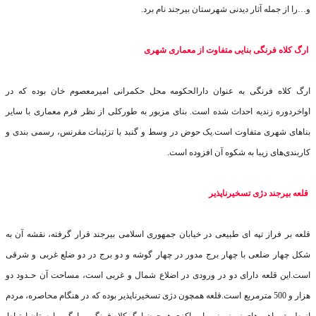
و…را از جمله آثار دیدنی شهرستان بیرجند نام برد
.
ارگ کلاه فرنگی بنایی متفاوت از معماری شهری
ارگ کلاه فرنگی به عنوان دارالحکومه محل حکمرانی امیرمعصوم خان بوده که در
اواخردوره زندیه احداث شده است. بنای مزبور به طورکلی از نظر فرم معماری با سایر
بناهای شهری متفاوت است.یک حوض در وسط و گنبد با تزئینات مقرنس، رسمی بندی و
کاربندی‌های زیبا به شکوه آن افزوده است
.
قلعه بیرجند دژی تسخیرناپذیر
قلعه بر فراز تپه ای طبیعی در خیابان جمهوری اسلامی بیرجند قرار گرفته، نقشه آن به
شکل چهار ضلعی با چهار برج مدور در چهار گوشه و دو برج در دو ضلع غربی و شرقی
است.این قلعه دارای دو در ورودی در اضلاع شمال و غربی است، مساحت آن حـدود دو
هزار و 500 مترمربع است.قلعه همچون دژی تسخیرناپذیر بوده که در هنگام محاصره، مردم
از طریق راهروهای زیرزمینی با مراکزی همچون ارگ کلاه فرنگی و ارگ بهارستان ارتباط