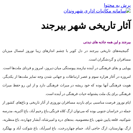
پرش به محتوا
آثار تاریخی شهر بیرجند
بیرجند و این همه جاذبه های دیدنی
گنیجینه‌های تاریخی بیرجند در دل کویر با چشم اندازهای زیبا نوروز امسال میزبان
مسافران و گردشگران است
.
پویایی و بقای فرهنگی در آینده نیازمند پیوستگی میان دیروز، امروز و فردای ملت‌ها است.
امروزه در آغاز هزاره سوم و عصر ارتباطات و جهانی شدن وجه تمایز ملت‌ها از یکدیگر،
هویت فرهنگی آنها بوده که خود ریشه در میراث فرهنگی دارد و از این رو حفظ میراث
فرهنگی برای یک ملت پشتوانه حیات فرهنگی در آینده است
.
ایام نوروز فرصت مناسبی برای بازدید مسافران نوروزی از آثار تاریخی و باغ‌‌های کشور از
جمله در خراسان جنوبی بوده که می‌توان ارگ کلاه فرنگی،باغ رحیم آباد، باغ اکبریه، مدرسه
شوکتیه، قلعه پایین شهر، باغ معصومیه، بندهای دره و امیرشاه، آبشار چهارده، باغ منظریه،
ارگ بهارستان، ارگ حاجی آباد، حمام چهاردرخت، باغ امیرآباد، باغ شوکت آباد و بهلگرد