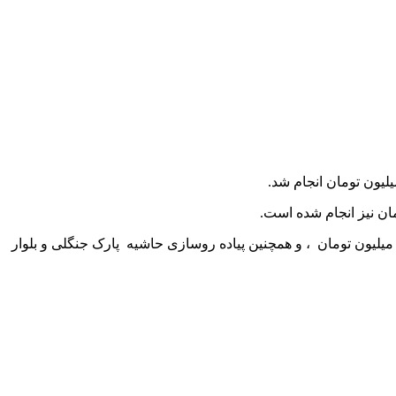
ه گفته وی در جهت رفاه حال نمازگزاران و شهروندان محترم پیاده روسازی اطراف مصلی المهدی نیز به طول 3500 مترمربع و با هزینه 70 میلیون تومان ، و همچنین پیاده روسازی حاشیه پارک جنگلی و بلوار