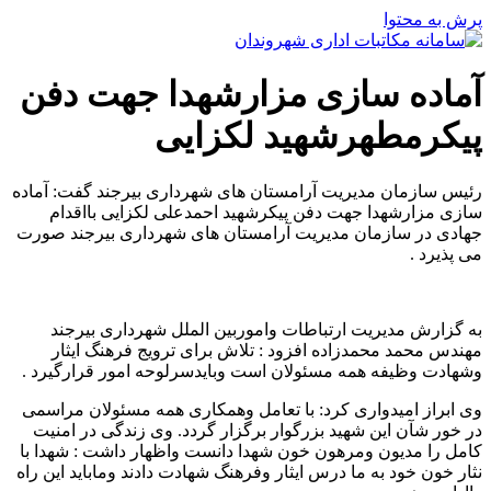
پرش به محتوا
آماده سازی مزارشهدا جهت دفن
پیکرمطهرشهید لکزایی
رئیس سازمان مدیریت آرامستان های شهرداری بیرجند گفت: آماده
سازی مزارشهدا جهت دفن پیکرشهید احمدعلی لکزایی بااقدام
جهادی در سازمان مدیریت آرامستان های شهرداری بیرجند صورت
می پذیرد .
به گزارش مدیریت ارتباطات واموربین الملل شهرداری بیرجند
مهندس محمد محمدزاده افزود : تلاش برای ترویج فرهنگ ایثار
وشهادت وظیفه همه مسئولان است وبایدسرلوحه امور قرارگیرد .
وی ابراز امیدواری کرد: با تعامل وهمکاری همه مسئولان مراسمی
در خور شآن این شهید بزرگوار برگزار گردد. وی زندگی در امنیت
کامل را مدیون ومرهون خون شهدا دانست واظهار داشت : شهدا با
نثار خون خود به ما درس ایثار وفرهنگ شهادت دادند وماباید این راه