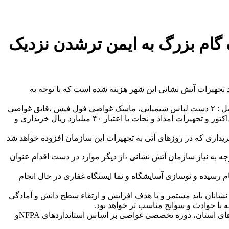
د یک گام بزرگ به ایمن ترشدن نزدیک
بیرجند گفت : از ابتدای سال جاری تاکنون 55میلیارد ریال اعتبار برای خرید تجهیزات آتش نشانی این شهر هزینه شده است که با توجه به
دکتر بهترین با بیان اینکه برخی از این تجهیزات برای اولین بار در سازمان آتش نشانی خریداری می شود افزود: این تجهیزات در چند نوبت شامل : ۲ دست لباس شیمیایی، ماسک غواصی فول فیس ،قایق غواصی
؛ ۴ دستگاه تنفسی کامل ،۶ عدد کپسول دستگاه تنفسی ، ۲ عدد چراغ قوه ضد انفجار، نازل فوم ساز، ۶دستگاه پمپ لجن کش ،۳ دستگاه اینداکتور و تجهیزات امداد و نجات با اعتبار ۴۰ میلیارد ریال خریداری و
ی انجام شده علاوه بر خریدهای فوق ، ۵۰ دست لباس تخصصی آتش نشان با اعتبار ۱۵ میلیارد ریال خریداری که در روزهای آتی به تجهیزات این سازمان افزوده خواهد شد
دوکابین را با توجه به نیاز سازمان آتش نشانی ،از دیگر موارد در دست اقدام عنوان
 رسیده و نوسازی آسایشگاه و نما ایستگاه غفاری در حال انجام
نشانان باید مستمر و با هدف افزایش و ارتقاء سطح دانش و آمادگی
ه با حوادث و سوانح مناسب تر خواهد بود.
شهردار بیرجند در پایان عنوان نمود: در همین راستا برای اولین بار در کشور و در جهت ارتقاء سطح غواصان آتش نشانی بیرجند و شهرستان های استان، دوره تخصصی غواصی بر اساس استانداردهای NFPAو