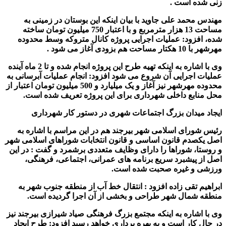
زنی شده است
.
مهندس محمد علی جاوید با بیان اینکه این بوستان در زمینی به
مساحت 13 هزار مترمربع و با اعتبار 750 میلیون تومان ساخته
شده، افزود: عملیات اجرایی پروژه کانال متروکه وسط محدوده
مهرشهر با 10 هکتار مساحت هم بزودی آغاز می شود
.
وی با اشاره به اینکه تهیه طرح این پروژه انجام شده و تا 2 ماه آینده
عملیات اجرایی آن شروع می شود افزود: انجام عملیات آبرسانی به
محدوده مهرشهر نیز آغاز و یک میلیارد و 500 میلیون تومان اعتبار از
محل منابع داخلی شهرداری برای این پروژه تعریف شده است
.
ایجاد میدان بزرگ اجتماعات شهری در دستور کار شهرداری
رئیس شورای اسلامی شهر بیرجند هم در این مراسم با اشاره به
اصل یکصدم قانون اساسی و قانون انتخابات شوراهای اسلامی شهر
و روستا، شوراها را دارای وظایف متعددی برشمرد و گفت : در این
اصل از پیشبرد سریع برنامه های عمرانی، اجتماعی، فرهنگی،
ورزشی و غیره صحبت شده است
.
ابراهیم تقی زاده افزود : انتقال خط آب از منطقه جنوب شهر به
منطقه شمال شهر طراحی و بخشی از آن اجرا گردیده است
.
وی با اشاره به اینکه مجتمع بزرگ فرهنگی صیاد شیرازی بیرجند نیز
در حال کار است و به بهره برداری خواهد رسید افزود: طرح ایجاد