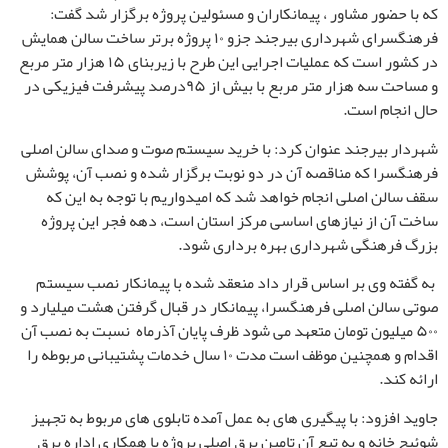
که با حضور مشاور ، پیمانکاران و مسئولین پروژه برگزار شد گفت:
فرهنگسرای شهرداری بیرجند جزو ۱۰ پروژه برتر ساخت سالن همایش
در کشور است که عملیات اجرایی این طرح با زیربنای ۱۵ هزار متر مربع
و مساحت سه هزار متر مربع با بیش از ۹۵درصد پیشرفت فیزیکی در
حال انجام است
.
شهردار بیرجند عنوان کرد: با خرید سیستم صوت و صدای سالن اصلی
فرهنگسرا که مناقصه آن در دو نوبت برگزار شده و نصب آن، پوشش
سقف سالن اصلی انجام خواهد شد که امیدواریم با توجه به این که
ساخت آن از نیازهای اساسی مرکز استان است، دهه فجر این پروژه
بزرگ فرهنگی شهرداری بهره برداری شود
.
به گفته وی بر اساس قرار داد منعقد شده با پیمانکار نصب سیستم
صوتی سالن اصلی فرهنگسرا، پیمانکار در قبال گرفتن هشت میلیارد و
۵۰۰ میلیون تومان متعهد می شود ظرف پایان آذرماه نسبت به نصب آن
اقدام و همچنین موظف است مدت ۱۰ سال خدمات پشتیبانی مربوطه را
ارائه کند
.
جاوید افزود: با پیگیری های به عمل آمده تابلوی های مربوط به تجهیز
شوئیچ خانه و به تبع آن تامین برق اصلی پروژه با همکاری اداره برق