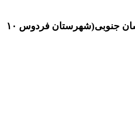
حضور دکتر جاوید شهردار بیرجند درگردهمایی شهرداران استان خراسان جنوبی(شهرستان فردوس ۱۰