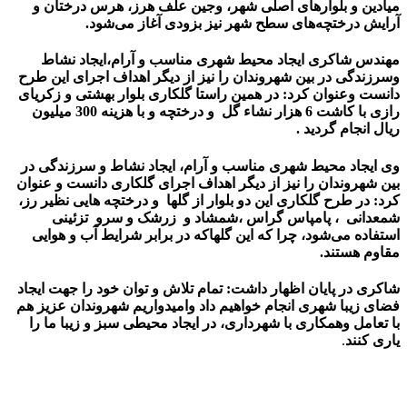
میادین و بلوارهای اصلی شهر، وجین علف هرز، هرس درختان و
آرایش درختچه‌های سطح شهر نیز بزودی آغاز می‌شود.
مهندس شاکری ایجاد محیط شهری مناسب و آرام،ایجاد نشاط
وسرزندگی در بین شهروندان را نیز از دیگر اهداف اجرای این طرح
دانست وعنوان کرد: در همین راستا گلکاری بلوار بهشتی و زکریای
رازی
با کاشت 6 هزار نشاء گل و درختچه و با هزینه 300 میلیون
ریال انجام گردید .
وی ایجاد محیط شهری مناسب و آرام، ایجاد نشاط و سرزندگی در
بین شهروندان را نیز از دیگر اهداف اجرای گلکاری دانست و عنوان
کرد: در طرح گلکاری این دو بلوار از گلها و درختچه هایی نظیر رز،
شمعدانی ، پامپاس گراس ،شمشاد و زرشک و سرو تزئینی
استفاده می‌شود، چرا که این گلهاکه در برابر شرایط آب و هوایی
مقاوم هستند.
شاکری در پایان اظهار داشت: تمام تلاش و توان خود را جهت ایجاد
فضای زیبا شهری انجام خواهیم داد وامیدواریم شهروندان عزیز هم
با تعامل وهمکاری با شهرداری، در ایجاد محیطی سبز و زیبا ما را
یاری کنند
.