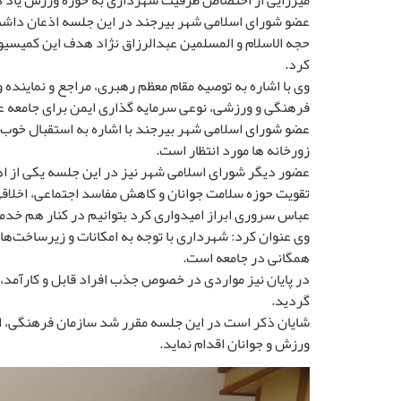
میرزایی از اختصاص ظرفیت شهرداری به حوزه ورزش یاد کرد 
عضو شورای اسلامی شهر بیرجند در این جلسه اذعان داشت:
حجه الاسلام و المسلمین عبدالرزاق نژاد هدف این کمیسیون
کرد.
وی با اشاره به توصیه مقام معظم رهبری، مراجع و نمایند
فرهنگی و ورزشی، نوعی سرمایه گذاری ایمن برای جامعه عا
عضو شورای اسلامی شهر بیرجند با اشاره به استقبال خوب ن
زورخانه ها مورد انتظار است.
عضور دیگر شورای اسلامی شهر نیز در این جلسه یکی از 
تقویت حوزه سلامت جوانان و کاهش مفاسد اجتماعی، اخلاقی،
عباس سروری ابراز امیدواری کرد بتوانیم در کنار هم خدم
وی عنوان کرد: شهرداری با توجه به امکانات و زیرساخت‌ها
همگانی در جامعه است.
در پایان نیز مواردی در خصوص جذب افراد قابل و کارآمد،
گردید.
شایان ذکر است در این جلسه مقرر شد سازمان فرهنگی، اج
ورزش و جوانان اقدام نماید.