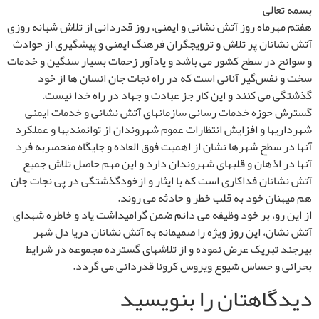
بسمه تعالی
هفتم مهرماه روز آتش نشانی و ایمنی، روز قدردانی از تلاش شبانه روزی
آتش نشانان پر تلاش و ترویجگران فرهنگ ایمنی و پیشگیری از حوادث
و سوانح در سطح کشور می باشد و یادآور زحمات بسیار سنگین و خدمات
سخت و نفس‌گیر آنانی است که در راه نجات جان انسان ها از خود
گذشتگی می کنند و این کار جز عبادت و جهاد در راه خدا نیست.
گسترش حوزه خدمات رسانی سازمانهای آتش نشانی و خدمات ایمنی
شهرداریها و افزایش انتظارات عموم شهروندان از توانمندیها و عملکرد
آنها در سطح شهرها نشان از اهمیت فوق العاده و جایگاه منحصربه فرد
آنها در اذهان و قلبهای شهروندان دارد و این مهم حاصل تلاش جمیع
آتش نشانان فداکاری است که با ایثار و ازخودگذشتگی در پی نجات جان
هم میهنان خود به قلب خطر و حادثه می روند.
از این رو، بر خود وظیفه می دانم ضمن گرامیداشت یاد و خاطره شهدای
آتش نشان، این روز ویژه را صمیمانه به آتش نشانان دریا دل شهر
بیرجند تبریک عرض نموده و از تلاشهای گسترده مجموعه در شرایط
بحرانی و حساس شیوع ویروس کرونا قدردانی می گردد.
دیدگاهتان را بنویسید