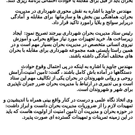
بحران باید از قبل برای مقابله با حوادث احتمالی برنامه ریزی کنند.
مهندس جاوید با اشاره به نقش محوری شهرداری در مدیریت
بحران، هماهنگی بین بخش ها و سازمانها برای مقابله و آمادگی
دربرابر سوانح و بلایا رامورد تاکید قرار داد.
رئیس ستاد مدیریت بحران شهرداری بیرجند تصریح نمود: ایجاد
زیرساخت ها، خرید تجهیزات مورد نیاز مواقع بحرانی و آموزش
نیروی انسانی متخصص در مدیریت بحران بسیار مهم است و در
همین راستا بایستی همه مجموعه شهرداری برای مقابله با بحران
های مختلف آمادگی داشته باشند.
مهندس جاوید با اشاره به اینکه در پی احتمال وقوع حوادث
دستگاهها در آماده باش کامل باشند ، گفت: تامین امنیت،آرامش
روحی و روانی شهروندان در بحران یکی از تکالیف مهم این ستاد
است و بی تدبیری در ارتباط با مدیریت بحران ضرر جبران ناپذیری
برای شهر و شهروندان است.
وی اتخاذ نگاه علمی و درست در کنار واقع بینی همراه با اندیشیدن و
تمهیدات لازم را از ضروریات مدیریت بحران دانست و ابراز داشت:
در حوزه بحران و مدیریت آن تامین امنیت از اولویت هاست که باید
در این زمینه تمرینات و تمهیدات گسترده ای صورت پذیرد.