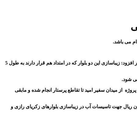
ی
ام می باشد.
به گزارش مدیریت ارتباطات و امور بین الملل شهرداری بیرجند؛ مهندس محمد علی جاوید روز پنجشنبه در بازدید از عملیات بهسازی این بلوار افزود: زیباسازی این دو بلوار که در امتداد هم قرار دارند به طول 5
ی شود.
 درصد تاسیسات برق، آب و توسعه فضای سبز این پروژه از میدان سفیر امید تا تقاطع پرستار انجام شده و مابقی
ی تاسیسات برق در این بلوارها را بالغ بر 330 میلیون ریال عنوان کرد و افزود: پیش بینی می شود مبلغ 2 میلیارد و 561 میلیون ریال جهت تاسیسات آب در زیباسازی بلوارهای زکریای رازی و