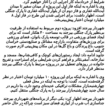
شرایط از خردادماه کار اجرایی آن را آغاز خواهیم کرد
.
وی با اشاره به اینکه فاز اول این پروژه از میدان سفیر تا میدان
آیت‌الله غفاری و فاز دوم آن از بلوار آیت‌الله غفاری تا پارک جنگلی
است، اظهار داشت: برای اجرایی شدن این طرح در فاز اول
۸
میلیارد تومان اعتبار پیش‌بینی‌شد.
شهردار بیرجند افزود: پروژه دوم مربوط به استفاده از ظرفیت
بی‌نظیر پارک جنگلی بیرجند به مساحت
۴۰
هکتار است که برای
ایجاد فضای ورزشی در قالب توسعه پارک بانوان، فضای ورزشی
برای ورزش‌های متفاوت، بازارچه مشاغل و صنایع‌دستی خراسان
جنوبی، باغ پرندگان و باغ گل‌ها در این مکان پیش‌بینی لازم صورت
گرفته است
.
جاوید ادامه داد: ایجاد رستوران‌های کوچک و کافی‌شاپ‌ها، مسجد و
نمازخانه، آمفی‌تئاتر و فراهم کردن شرایطی برای استراحت و تفریح
خانواده در روزهای تعطیل نیز در پروژه مرتبط با پارک جنگلی بیرجند
مدنظر قرار دارد.
وی با اشاره به اینکه برای این پروژه
۱۰
میلیارد تومان اعتبار در نظر
گرفته‌شده است، گفت: با توجه به اینکه در محل فعلی
چهارشنبه‌بازار مشکلات ترافیکی عدیده‌ای وجود دارد، بنا داریم در
سال جدید چهارشنبه‌بازار بیرجند را به پارک جنگلی منتقل کنیم.
شهردار بیرجند اظهار کرد: یکی دیگر از برنامه‌های شهرداری بیرجند
جداسازی آب شرب از آبیاری فضای سبز است چراکه در حال حاضر