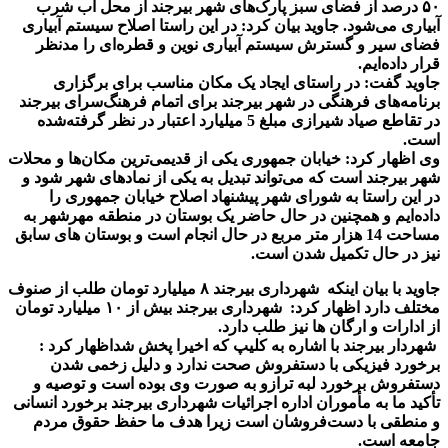
۵۰
درصد از فضای سبز پارک‌های شهر بیرجند از محل آب شرب
آبیاری می‌شود
.
جاوید بیان کرد: در این راستا اصلاح سیستم آبیاری
فضای سیر و گسترش سیستم آبیاری نوین و قطره‌ای را مدنظر
قرار داده‌ایم
.
جاوید گفت: در راستای ایجاد یک مکان مناسب برای برگزاری
برنامه‌های فرهنگی در شهر بیرجند برای اتمام فرهنگ‌سرای بیرجند
در تقاطع صیاد شیرازی مبلغ 5 میلیارد اعتبار در نظر گرفته‌شده
است
.
وی اظهار کرد: خیابان جمهوری یکی از قدیمی‌ترین مکان‌ها و محلات
شهر بیرجند است که می‌تواند تبدیل به یکی از نمادهای شهر شود و
در این راستا به شورای شهر پیشنهاد اصلاح خیابان جمهوری را
داده‌ایم و همچنین در حال حاضر یک بوستان در منطقه مهرشهر به
مساحت 14 هزار متر مربع در حال انجام است و بوستان های سابق
نیز در حال تکمیل شدن است
.
جاوید با بیان اینکه
شهرداری بیرجند
۸
میلیارد تومان طلب از صنوف
مختلف دارد اظهار کرد:
شهرداری بیرجند بیش از
۱۰
میلیارد تومان
از ادارات و ارگان ها نیز طلب دارد
.
شهردار بیرجند با اشاره به کلیپ که اخیرا پخش شداظهار کرد :
برخورد فیزیکی با دستفروش صحت ندارد و دلیل زخمی شدن
دستفروش برخورد لبه ترازو به صورت وی بوده است و توصیه و
تأکید ما به مأموران اداره اجرائیات شهرداری بیرجند برخورد انسانی
و منطقی با دست‌فروشان است زیرا هدف ما حفظ حقوق مردم
جامعه است
.