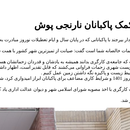
مک پاکبانان نارنجی پوش
بیرجند با پاکبانانی که در پایان سال و ایام تعطیلات نوروز مبادرت به
 زحمات خالصانه شما است گفت: صیانت از تمیزترین شهر کشور با همت ش
است که جامعه‌ی کارگری بدانند همیشه به یادشان و قدردان زحماتشان ه
یط زیست شهری زحمات فراوانی می‌کشند که قابل تقدیر است، اظهار داش
ط زیست و پاکیزه نگه داشتن زمین عمل کنیم .
دکتر بهترین با اشاره به افزایش 65 درصدی سفر در شهر بیرجند در نوروز 1401 و شرایط کاری مضا
 شد.