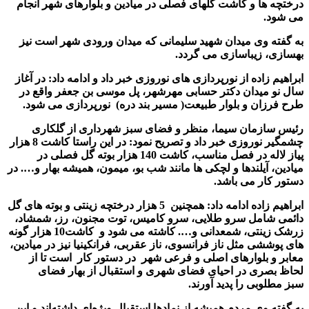
درختچه ها و کاشت گلهای فصلی در میادین و بلوارهای شهر انجام
می شود.
به گفته وی میدان شهید سلیمانی که میدان ورودی شهر است نیز
بهسازی، زیباسازی می گردد.
ابراهیم زاده از نورپردازی های نوروزی خبر داد و ادامه داد: در آغاز
سال نو میدان دکتر حسابی مهرشهر، پل موسی بن جعفر واق
ع
در
طرح فرزان و بلوار طبیعت( مسیر بند دره) نورپردازی می شود.
رئیس سازمان سیما، منظر و فضای سبز شهرداری از گلکاری
چشمگیر نوروزی خبر داد و تصریح نمود: در این راستا کاشت 8 هزار
پیاز لاله در فصل مناسب، کاشت 140 هزار بوته گل فصلی در
میادین، آیلندها و لچکی ها مانند شب بو، میمون، همیشه بهار و…. در
دستور کار می باشد.
ابراهیم زاده ادامه داد: همچنین 5 هزار درختچه زینتی و بوته های گل
دائمی شامل سرو طلایی، سرو کامیس، توت مجنون، رز، شمشاد،
زرشک زینتی، شمعدانی و…. کاشته می شود و کاشت10 هزار گونه
های پوششی مثل ناز فرانسوی، ناز عقربی، فرانکینیا نیز در میادین،
معابر و بلوارهای اصلی و فرعی شهر در دستور کار است تا از
لحاظ بصری در احیای فضای شهری و استقبال از بهار فضای
سبز
مطلوبی را پدید آورند
.
به گفته وی مردم همیشه از نمادها استقبال ویژه‌ای داشته‌اند و این