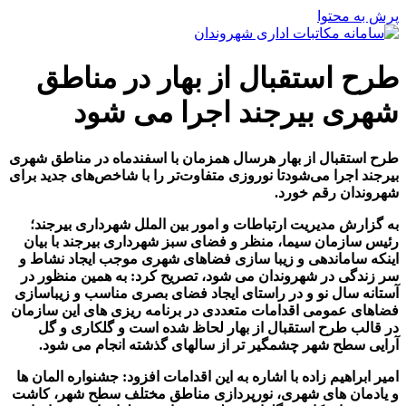
پرش به محتوا
طرح استقبال از بهار در مناطق
شهری بیرجند اجرا می شود
طرح استقبال از بهار هرسال همزمان با اسفندماه در مناطق شهری
بیرجند اجرا می‌شود
تا نوروزی متفاوت‌تر را با شاخص‌های جدید برای
شهروندان رقم خورد
.
به گزارش مدیریت ارتباطات و امور بین الملل شهرداری بیرجند؛
رئیس سازمان سیما، منظر و فضای سبز شهرداری بیرجند با بیان
اینکه ساماندهی و زیبا سازی فضاهای شهری موجب ایجاد نشاط و
سر زندگی در شهروندان می شود، تصریح کرد: به همین منظور در
آستانه سال نو و در راستای ایجاد فضای بصری مناسب و زیباسازی
فضاهای عمومی اقدامات متعددی در برنامه ریزی های این سازمان
در قالب طرح استقبال از بهار لحاظ شده است و گلکاری و گل
آرایی سطح شهر چشمگیر تر از سالهای گذشته انجام می شود.
امیر ابراهیم زاده با اشاره به این اقدامات افزود: جشنواره المان ها
و یادمان های شهری، نورپردازی مناطق مختلف سطح شهر، کاشت