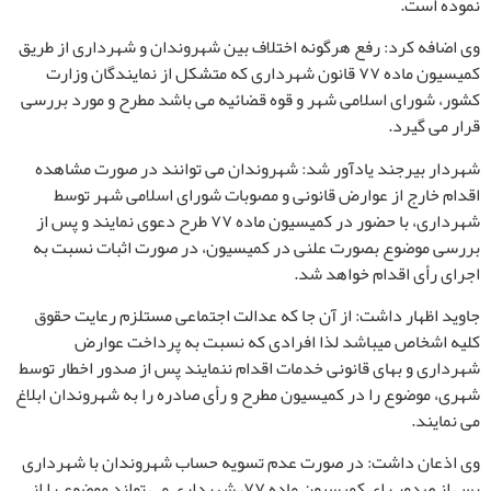
نموده است.
وی اضافه کرد: رفع هرگونه اختلاف بین شهروندان و شهرداری از طریق
کمیسیون ماده ۷۷ قانون شهرداری که متشکل از نمایندگان وزارت
کشور، شورای اسلامی شهر و قوه قضائیه می باشد مطرح و مورد بررسی
قرار می گیرد.
شهردار بیرجند یادآور شد: شهروندان می توانند در صورت مشاهده
اقدام خارج از عوارض قانونی و مصوبات شورای اسلامی شهر توسط
شهرداری، با حضور در کمیسیون ماده ۷۷ طرح دعوی نمایند و پس از
بررسی موضوع بصورت علنی در کمیسیون، در صورت اثبات نسبت به
اجرای رأی اقدام خواهد شد.
جاوید اظهار داشت: از آن جا که عدالت اجتماعی مستلزم رعایت حقوق
کلیه اشخاص می­باشد لذا افرادی که نسبت به پرداخت عوارض
شهرداری و بهای قانونی خدمات اقدام ننمایند پس از صدور اخطار توسط
شهری، موضوع را در کمیسیون مطرح و رأی صادره را به شهروندان ابلاغ
می نمایند.
وی اذعان داشت: در صورت عدم تسویه حساب شهروندان با شهرداری
پس از صدور رای کمیسیون ماده ۷۷، شهرداری می تواند موضوع را از