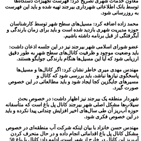
معاون خدمات شهری تصریح کرد: فهرست
تجهیزات دستگاه‌ها
توسط بانک اطلاعاتی شهرداری بیرجند تهیه شده و باید این فهرست
به روزرسانی شود
.
محمد زاده اضافه کرد: مسیل‌های سطح شهر توسط کارشناسان
حوزه مدیریت شهری بازدید شده است و باید برای زمان
بارندگی و
آبگرفتگی از قبل برنامه داشته باشیم
.
عضو شورای اسلامی شهر بیرجند نیز در این جلسه اذعان داشت:
باید وضعیت موجود و ظرفیت کانال‌های سطح شهر به طور دقیق
ارزیابی شود که آیا این مسیل‌ها هنگام بارندگی جوابگو هستند
.
مهندس مهدی میری خاطر نشان کرد: اگر کانال‌ها و مسیل‌ها
پاسخگوی نیازها نباشد، باید بررسی شود که کانال‌ و
مسیرهای جایگزین کجا ایجاد شود و باید مطالعاتی در این خصوص
صورت گیرد
.
شهردار منطقه یک بیرجند نیز اظهار داشت: در خصوص بحث
سیلاب‌ها مشکل اصلی شهر بیرجند کانال پل باغ است که متأسفانه
حوزه آب‌ریز آن طی سال‌های اخیر افزایش چندانی پیدا نکرده و باید
در این خصوص فکری شود
.
مهندس حسن خانزاد با بیان اینکه شرکت آب منطقه‌ای در خصوص
مشکل کانال پل باغ اقداماتی انجام داده و در حال منحرف کردن
آب‌ریز این کانال در خارج از شهر است، ادامه داد: کانال پل‌باغ 50