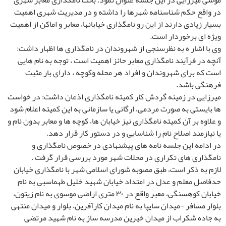
موسی میرزایی در این جلسه عنوان نمود: بحث نامگذاری معابر شهری
در واقع حکم شناسنامه شهرها را داشته و در مدیریت شهری اهمیت
بسیار زیادی دارند از این رو نامگذاری خیابانها، معابر و اماکن از اهمیت
ویژه ای برخوردار است.
وی با اشار ه به نظرسنجی از شهروندان در نامگذاری ها اظهار داشت:
آنچه در فرآیند نامگذاری معابر حائز اهمیت است ، توجه به نام هایی
است که برای شهروندان و افراد هر محله وکوچه ، دارای بار مثبت
فرهنگی باشد.
میرزایی در زمینه گردش کار کمیته نامگذاری اذعان داشت: در خواست
ها بایستی به صورت مردمی، ارگانی یا سازمانی به این کمیته اعلام شود
و علاوه بر آن کمیته نامگذاری نیز خیابان ها، کوچه ها و معابر بدون نام و
یا نیازمند اصلاح نام را شناسایی و در دستور کار قرار دهد.
در ادامه این جلسه نامه های پیشنهادی در خصوص نامگذاری و
نامگذاری های تکراری در محلات شهر مورد بررسی قرار گرفت .
لازم به ذکر است، طبق مصوبه شورای اسلامی شهر با نامگذاری خیابان
حدفاصل معلم و عدل در امتداد خیابان شهید خلیل طهماسبی به نام
خیابان کوهسنگی، معبر واقع در ۳۰ متری اراضی موسوی به نام زیتون،
بلوار مسافر -میدان سایپا به نام میدان کارآفرین، بلوار و میدان منتهی
به جاده شکراب از میدان خیرین مدرسه ساز به نام شهید مرتضی