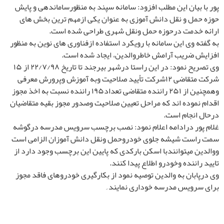
پور با بیان این مطلب افزود: سامانه سپند به منظورساماندهی و پایش
حوزه حمل و نقل دانش آموزی به عنوان یکی ازمهم ترین بخش های
ارائه خدمت درحوزه حمل ونقل شهری طراحی شده است.
به گفته وی این سامانه با رویکرد استفاده ازفناوری های نوین به منظور
افزایش ضریب آرامش خاطروالدین، ایجاد شده است.
وی تصریح نمود: در این راستا درشهر بیرجند تا تاریخ ۲۲/۷/۹۸ از ۱۵
شرکت متقاضی ۱۲شرکت تأیید صلاحیت وبه آموزش وپرورش معرفی
وهمچنین از ۲۵۱ راننده متقاضی تعداد۱۹۵ راننده نسبت به اخذ مجوز
اقدام نموده اند که مراحل تعیین صلاحیت وصدور مجوز بقیه متقاضیان
درحال انجام است.
غلام پور درادامه اعلام نمود: نصب برچسب سرویس مدرسه درگوشه
سمت راست شیشه جلوی خودروحمل ونقل دانش آموزان الزامی است
ووالدین میتوانندبا اسکن بارکدی که پایین این برچسب وجود دارد از
تایید راننده وخودرو اطلاع پیدا کنند.
وی درپابان به والدین توصیه نمود از بکارگیری خودروهای فاقد مجوز
برای سرویس مدرسه خوداری نمایند ِ