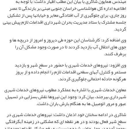
مهندس همایون شاکری با بیان این مطلب اظهار داشت: با توجه به
اطلاعیه اداره کل هواشناسی خراسان جنوبی مبنی بر بارندگی تا عصر
روز جاری، برای جلوگیری از آب افتادگی معابر و خیابانها
پس از تشکیل
جلسه مشترک با ستاد مدیریت بحران شهرداری
اقدامات لازم پیش بینی
گردید.
وی اضافه کرد: کارشناسان این حوزه طی دیروز و امروز از دریچه ها و
جوی های انتقال آب بازدید کردند تا در صورت وجود مشکل آن را
برطرف کنند
.
وی افزود: نیروهای خدمات شهری با حضور در سطح شهر
و بازدید
مستمر و کنترل آبهای سطحی اقدامات لازم را انجام داده و از بروز
هرگونه حادثه احتمالی جلوگیری کردند.
معاون خدمات شهری با اشاره به عملکرد مطلوب نیروهای خدمات شهری
شهرداری بیرجند، بیان کرد: وجود این نیروها نقش بسزایی در تسهیل
عبور و مرور اتومبیل ها به هنگام بارش باران داشت
.
شاکری در ادامه سخنان خود اذعان داشت: نیروهای خدمات شهری در
سطح شهر فعال بودند و در هر نقطه ای که مشکلی در زمینه آبگرفتگی
بوجود آمده در محل حاضر شده و نسبت به رفع مشکل اقدام نموده اند.