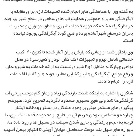
به گفته وی، با هماهنگی های انجام شده تمهیدات لازم برای مقابله با
آبگرفتگی معابر و همچنین هدایت آب های سطحی در سطح شهر بیرجند
در نظر گرفته شده که حوزه خدمات شهری، مناطق، موتوری و مدیریت
بحران درسطح شهرآماده بوده و هیچ گونه آبگرفتگی بوجود نیامده
است.
وی یادآور شد: از زمانی که بارش باران آغاز شده تا کنون ۴۰ اکیپ
خدماتی شامل نیرو و تجهیزات (کف کش، لودر و کمپرسی) در محل
نواحی چهارگانه مناطق ۱ و ۲ شهری نسبت به ارائه خدمات به شهروندان
و رفع موانع، آبگرفتگی ها، بازگشایی معابر، جوبه ها و کانالها اقدامات
لازم را انجام دادند.
شاکری با اشاره به اینکه شدت بارندگی زیاد و زمان کم موجب برخی آب
گرفتگی‌ها شد ولی هیچ مسیری مسدود نگردید تصریح کرد: علیرغم
پیگیری های مستمر مبنی بر وجود مشکل در بستر رودخانه آبشار
چهارده و مشخص نبودن حریم آن در خارج از محدوده خدمات شهری، با
توجه به حجم بارندگی و جاری شدن سیلاب در مسیل ها و رودخانه ها،
دیواره های سیل بند موقت حدفاصل خیابان آوینی تا انتهای بهمن آسیب