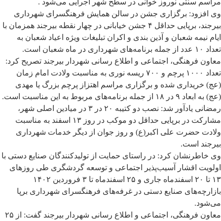
مراسم سنتی نوروز خوانی در سطح شهر اجرایی می‌شود .
وی افزود: برگزاری جشن در سالن همایش‌ فرهنگسرای شهرداری
بیرجند، برپایی حداقل ۴ جشن خیابانی در چهار نقطه بیرجند همزمان با
ایام نیمه شعبان و آذین بندی و اکران تبلیغات ویژه‌ اعیاد شعبان به
تعداد ۱۰ عدد از جمله برنامه‌های شهرداری در ماه شعبان است.
معاون فرهنگی، اجتماعی و اطلاع رسانی شهردار بیرجند تصریح کرد:
تعداد ۱۰۰۰ پرچم و ۷۰۰ ریسه نوری به مناسبت ولادت امام زمان
(عج) خریداری شده و برگزاری مراسم اهتزاز پرچم بزرگ یا مهدی
(عج) به ابعاد ۹ در ۱۸ از جمله برنامه‌های مربوط به این مناسبت است.
رمضانی یادآور شد: نصب دو کتیبه‌ ۲۰ در ۳ در میادین اصلی شهر،
مشارکت در برپایی حداقل دو موکب در روز ۱۳ اسفند به مناسبت
ولادت حضرت علی اکبر(ع) و روز جوان از دیگر خدمات شهرداری
بیرجند است.
وی خاطرنشان کرد: در راستای حمایت از تولیدکنندگان صنایع دستی با
اولویت اقشار آسیب‌پذیر اجتماعی و توسعه گردشگری طی روزهای
۱۳ تا ۲۰ اسفندماه جاری و ۲۵ اسفندماه تا ۳ فروردین ۱۴۰۲
بازارچه‌های صنایع دستی در غرفه‌های فرهنگسرای شهرداری برپا
می‌شود.
معاون فرهنگی، اجتماعی و اطلاع رسانی شهردار بیرجند گفت: از ۲۵