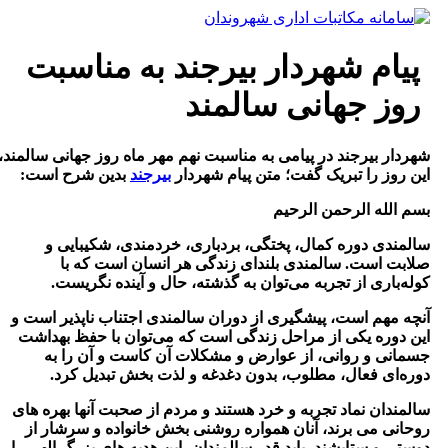
ش
وا
پیام شهردار بیرجند به مناسبت
روز جهانی سالمند
هردار بیرجند در پیامی به مناسبت نهم مهر ماه روز جهانی سالمند،
ین روز را تبریک گفت؛ متن پیام شهردار
بیرجند
بدین شرح است
:
سم الله الرحمن الرحیم
المندی دوره کمال، پختگی، بردباری، خردمندی، شکیبایی و
لابت است. سالمندی بلندای زندگی هر انسان است که با
وله‌باری از تجربه‌ می‌توان به گذشته، حال و آینده نگریست
.
نچه مهم است،‌ پیشگیری از دوران سالمندی اجتناب ناپذیر است و
ین دوره یکی از مراحل زندگی است که می‌توان با حفظ بهداشت
سمانی و روانی، از عوارض و مشکلات آن کاست و آن را به
وره‌ای فعال، مطلوب، بدون دغدغه و لذت بخش تبدیل کرد
.
المندان نماد تجربه و خرد هستند و مردم از صحبت آنها بهره های
وحانی می برند، آنان همواره روشنی بخش خانواده و سرشار از
وستی و ستایشند، باید قدر سالمندان، این هدیه های بزرگ الهی را