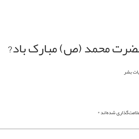
حضرت محمد (ص) مبارک باد?
یات بشر
لامت‌گذاری شده‌اند
*